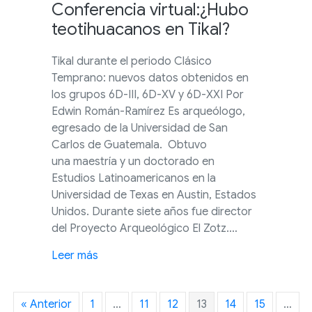
Conferencia virtual:¿Hubo
teotihuacanos en Tikal?
Tikal durante el periodo Clásico
Temprano: nuevos datos obtenidos en
los grupos 6D-III, 6D-XV y 6D-XXI Por
Edwin Román-Ramírez Es arqueólogo,
egresado de la Universidad de San
Carlos de Guatemala. Obtuvo
una maestría y un doctorado en
Estudios Latinoamericanos en la
Universidad de Texas en Austin, Estados
Unidos. Durante siete años fue director
del Proyecto Arqueológico El Zotz.…
about Conferencia virtual:¿Hubo teotihua
Leer más
« Anterior
1
…
11
12
13
14
15
…