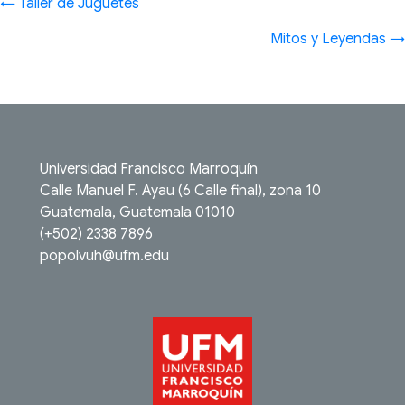
Posts
← Taller de Juguetes
navigation
Mitos y Leyendas →
Universidad Francisco Marroquín
Calle Manuel F. Ayau (6 Calle final), zona 10
Guatemala, Guatemala 01010
(+502) 2338 7896
popolvuh@ufm.edu