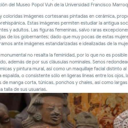
cción del Museo Popol Vuh de la Universidad Francisco Marroq
 y coloridas imágenes cortesanas pintadas en cerámica, prop
ehispánica. Estas imágenes permiten estudiar la antigua soc
tes y adultos. Las figuras femeninas, salvo raras excepciones
ijas de los gobernantes; dado que muy pocas de estas mujere
mos ante imágenes estandarizadas e idealizadas de la mujer 
onumental no resalta la feminidad, por lo que no es posibl
do, además de por sus cláusulas nominales. Senos redondeado
micas y pintura mural, así como un maquillaje facial distinto a
 espalda, o consistente sólo en ligeras líneas entre los ojos, la
 de manga corta, túnicas, ponchos y chales, así como largas t
 talla de sus usuarias.