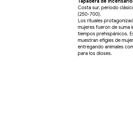
Tapadera de incensario
Costa sur, periodo clási
(250-700).
Los rituales protagoniza
mujeres fueron de suma 
tiempos prehispánicos. E
muestran efigies de muje
entregando animales co
para los dioses.