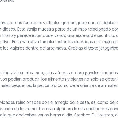
retskii.
as de las funciones y rituales que los gobernantes debían re
 dioses. Esta vasija muestra parte de un mito relacionado co
 trono y parece estar observando una escena de sacrificio, d
tivo. En la narrativa también están involucradas dos mujeres
 los viajeros dentro del arte maya. Gracias al texto jeroglífi
ación vivía en el campo, a las afueras de las grandes ciudades,
ltivos podían producir; los alimentos y bienes no sólo se obte
animales pequeños, la pesca, así como de la crianza de anima
idades relacionadas con el arreglo de la casa, así como del 
boración de los alimentos eran algunos de sus quehaceres pri
or a la que dedicaban varias horas al día. Stephen D. Houston,