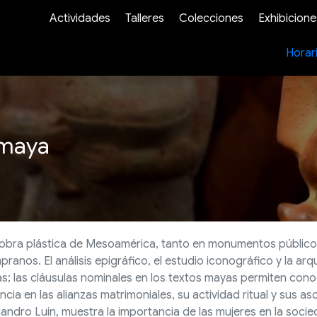
Actividades
Talleres
Colecciones
Exhibicione
Horar
 maya
 obra plástica de Mesoamérica, tanto en monumentos público
nos. El análisis epigráfico, el estudio iconográfico y la arqu
as; las cláusulas nominales en los textos mayas permiten con
ncia en las alianzas matrimoniales, su actividad ritual y sus as
andro Luin, muestra la importancia de las mujeres en la soci