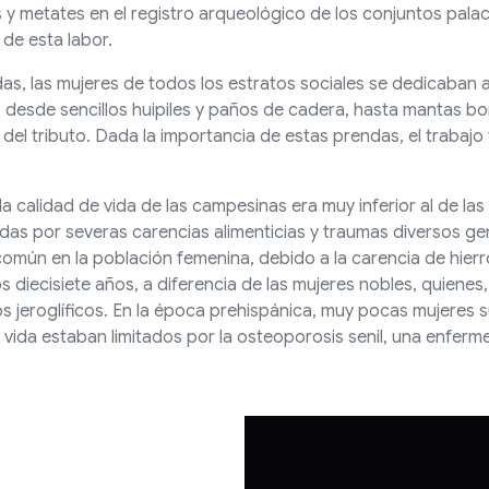
y metates en el registro arqueológico de los conjuntos palac
 de esta labor.
as, las mujeres de todos los estratos sociales se dedicaban a l
 desde sencillos huipiles y paños de cadera, hasta mantas bor
del tributo. Dada la importancia de estas prendas, el trabaj
calidad de vida de las campesinas era muy inferior al de las m
as por severas carencias alimenticias y traumas diversos ge
común en la población femenina, debido a la carencia de hier
os diecisiete años, a diferencia de las mujeres nobles, quiene
ros jeroglíficos. En la época prehispánica, muy pocas mujeres 
 vida estaban limitados por la osteoporosis senil, una enfer