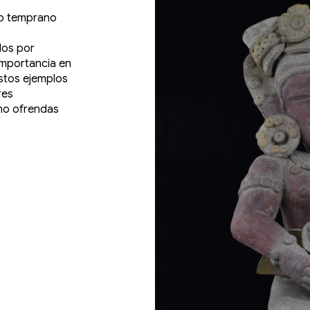
co temprano
dos por
importancia en
stos ejemplos
res
mo ofrendas