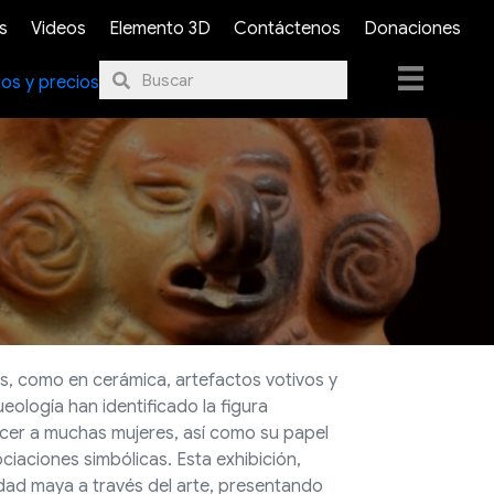
s
Videos
Elemento 3D
Contáctenos
Donaciones
ios y precios
s, como en cerámica, artefactos votivos y
eología han identificado la figura
ocer a muchas mujeres, así como su papel
ociaciones simbólicas. Esta exhibición,
edad maya a través del arte, presentando