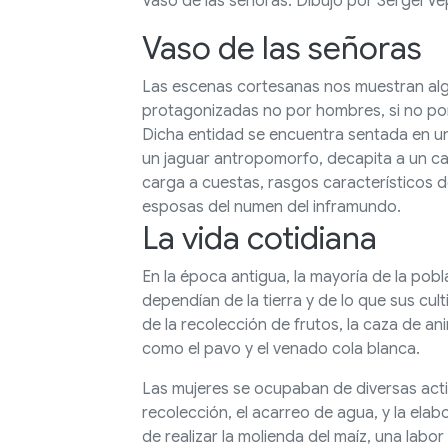
Vaso de las señoras. Dibujo por Sergei Vep
Vaso de las señoras
Las escenas cortesanas nos muestran algun
protagonizadas no por hombres, si no por
Dicha entidad se encuentra sentada en un
un jaguar antropomorfo, decapita a un cau
carga a cuestas, rasgos característicos de
esposas del numen del inframundo.
La vida cotidiana
En la época antigua, la mayoría de la pobl
dependían de la tierra y de lo que sus cu
de la recolección de frutos, la caza de 
como el pavo y el venado cola blanca.
Las mujeres se ocupaban de diversas activ
recolección, el acarreo de agua, y la ela
de realizar la molienda del maíz, una lab