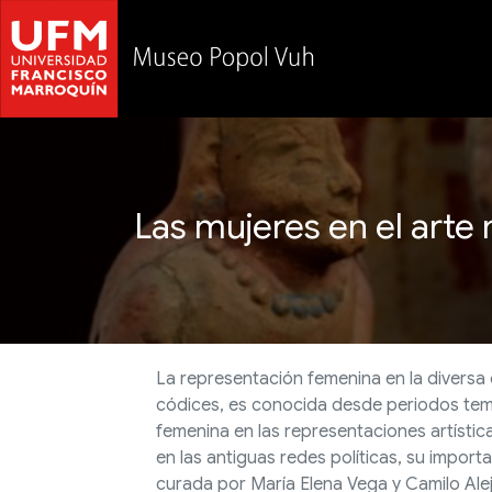
Las mujeres en el arte
La representación femenina en la diversa
códices, es conocida desde periodos tempra
femenina en las representaciones artístic
en las antiguas redes políticas, su importa
curada por María Elena Vega y Camilo Alej