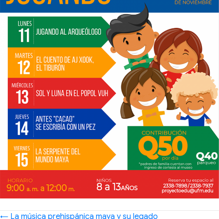
Posts
← La música prehispánica maya y su legado