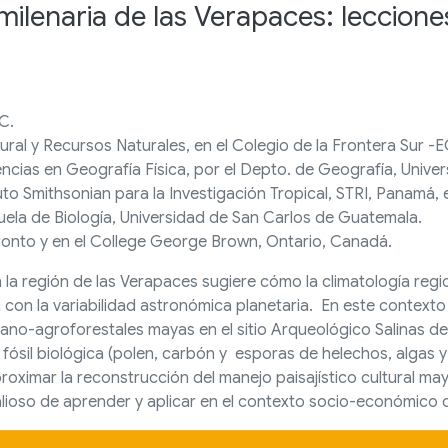
milenaria de las Verapaces: lecciones
C.
ural y Recursos Naturales, en el Colegio de la Frontera Sur 
encias en Geografía Física, por el Depto. de Geografía, Univ
to Smithsonian para la Investigación Tropical, STRI, Panamá, e
ela de Biología, Universidad de San Carlos de Guatemala.
ronto y en el College George Brown, Ontario, Canadá.
la región de las Verapaces sugiere cómo la climatología region
 con la variabilidad astronómica planetaria. En este contexto 
ano-agroforestales mayas en el sitio Arqueológico Salinas de 
ósil biológica (polen, carbón y esporas de helechos, algas y 
roximar la reconstrucción del manejo paisajístico cultural m
valioso de aprender y aplicar en el contexto socio-económi